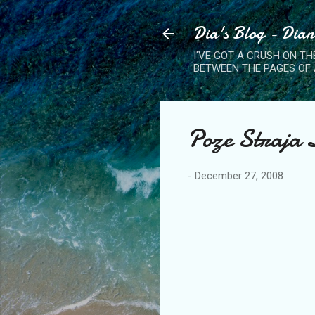
Dia's Blog - Dia
I'VE GOT A CRUSH ON TH
BETWEEN THE PAGES OF 
Poze Straja 
-
December 27, 2008