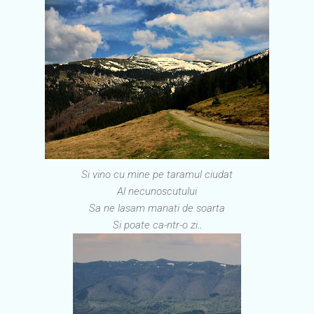
Si vino cu mine pe taramul ciudat
Al necunoscutului
Sa ne lasam manati de soarta
Si poate ca-ntr-o zi
..