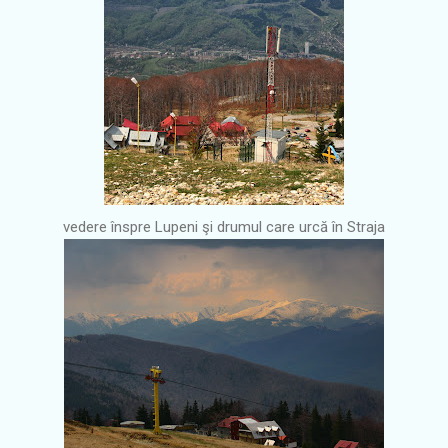
vedere înspre Lupeni şi drumul care urcă în Straja