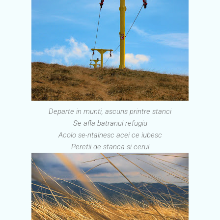
Departe in munti, ascuns printre stanci
Se afla batranul refugiu
Acolo se-ntalnesc acei ce iubesc
Peretii de stanca si cerul