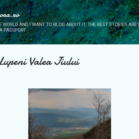
Skip to main content
nora.ro
E WORLD AND I WANT TO BLOG ABOUT IT. THE BEST STORIES ARE
A PASSPORT.
Lupeni Valea Jiului