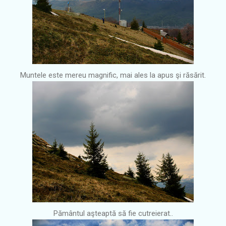
Muntele este mereu magnific, mai ales la apus şi răsărit.
Pământul aşteaptă să fie cutreierat..