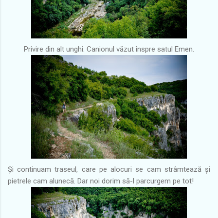
Privire din alt unghi. Canionul văzut înspre satul Emen.
Și continuam traseul, care pe alocuri se cam strâmtează și
pietrele cam alunecă. Dar noi dorim să-l parcurgem pe tot!