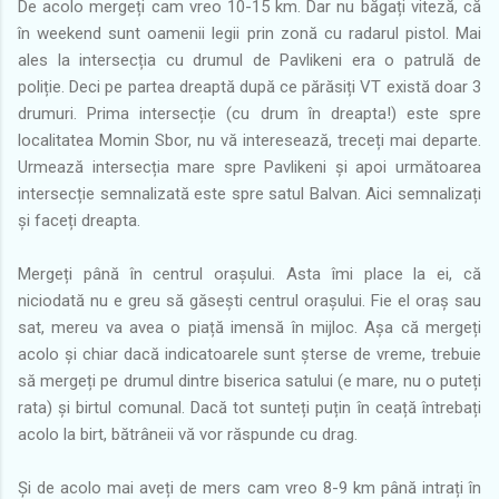
De acolo mergeți cam vreo 10-15 km. Dar nu băgați viteză, că
în weekend sunt oamenii legii prin zonă cu radarul pistol. Mai
ales la intersecția cu drumul de Pavlikeni era o patrulă de
poliție. Deci pe partea dreaptă după ce părăsiți VT există doar 3
drumuri. Prima intersecție (cu drum în dreapta!) este spre
localitatea Momin Sbor, nu vă interesează, treceți mai departe.
Urmează intersecția mare spre Pavlikeni și apoi următoarea
intersecție semnalizată este spre satul Balvan. Aici semnalizați
și faceți dreapta.
Mergeți până în centrul orașului. Asta îmi place la ei, că
niciodată nu e greu să găsești centrul orașului. Fie el oraș sau
sat, mereu va avea o piață imensă în mijloc. Așa că mergeți
acolo și chiar dacă indicatoarele sunt șterse de vreme, trebuie
să mergeți pe drumul dintre biserica satului (e mare, nu o puteți
rata) și birtul comunal. Dacă tot sunteți puțin în ceață întrebați
acolo la birt, bătrâneii vă vor răspunde cu drag.
Și de acolo mai aveți de mers cam vreo 8-9 km până intrați în