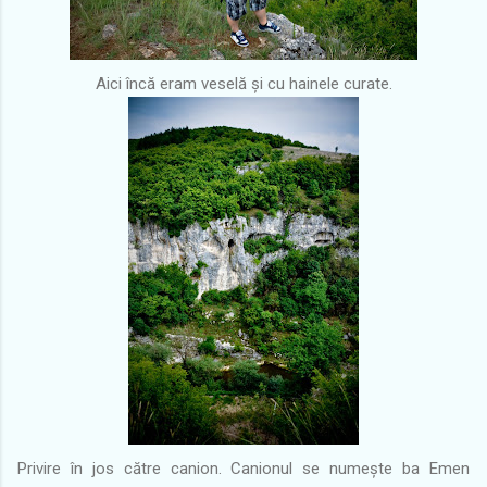
Aici încă eram veselă și cu hainele curate.
Privire în jos către canion. Canionul se numește ba Emen