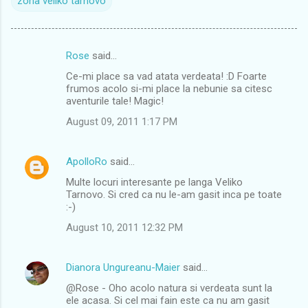
zona veliko tarnovo
Rose
said…
C
Ce-mi place sa vad atata verdeata! :D Foarte
o
frumos acolo si-mi place la nebunie sa citesc
m
aventurile tale! Magic!
m
August 09, 2011 1:17 PM
e
n
ApolloRo
said…
t
Multe locuri interesante pe langa Veliko
Tarnovo. Si cred ca nu le-am gasit inca pe toate
s
:-)
August 10, 2011 12:32 PM
Dianora Ungureanu-Maier
said…
@Rose - Oho acolo natura si verdeata sunt la
ele acasa. Si cel mai fain este ca nu am gasit