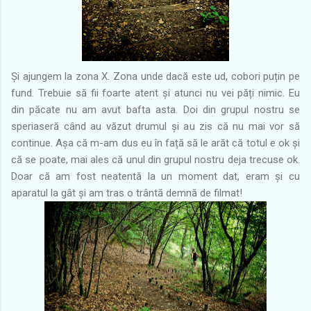
Și ajungem la zona X. Zona unde dacă este ud, cobori puțin pe
fund. Trebuie să fii foarte atent și atunci nu vei păți nimic. Eu
din păcate nu am avut bafta asta. Doi din grupul nostru se
speriaseră când au văzut drumul și au zis că nu mai vor să
continue. Așa că m-am dus eu în față să le arăt că totul e ok și
că se poate, mai ales că unul din grupul nostru deja trecuse ok.
Doar că am fost neatentă la un moment dat, eram și cu
aparatul la gât și am tras o trântă demnă de filmat!