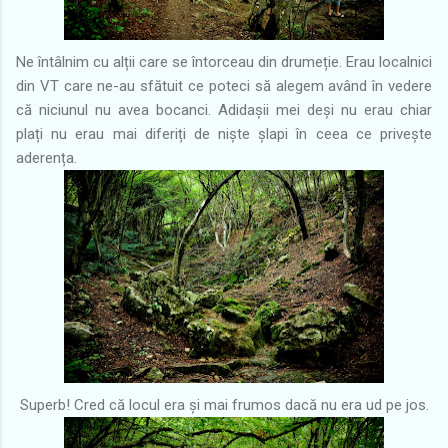
Ne întâlnim cu alții care se întorceau din drumeție. Erau localnici
din VT care ne-au sfătuit ce poteci să alegem având în vedere
că niciunul nu avea bocanci. Adidașii mei deși nu erau chiar
plați nu erau mai diferiți de niște șlapi în ceea ce privește
aderența.
Superb! Cred că locul era și mai frumos dacă nu era ud pe jos.