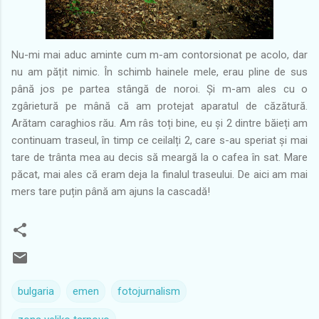
Nu-mi mai aduc aminte cum m-am contorsionat pe acolo, dar
nu am pățit nimic. În schimb hainele mele, erau pline de sus
până jos pe partea stângă de noroi. Și m-am ales cu o
zgârietură pe mână că am protejat aparatul de căzătură.
Arătam caraghios rău. Am râs toți bine, eu și 2 dintre băieți am
continuam traseul, în timp ce ceilalți 2, care s-au speriat și mai
tare de trânta mea au decis să meargă la o cafea în sat. Mare
păcat, mai ales că eram deja la finalul traseului. De aici am mai
mers tare puțin până am ajuns la cascadă!
bulgaria
emen
fotojurnalism