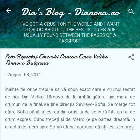
Dia's Blog - Dianora.ro
Skip to main content
I'VE GOT A CRUSH ON THE WORLD AND I WANT
TO BLOG ABOUT IT. THE BEST STORIES ARE
USUALLY FOUND BETWEEN THE PAGES OF A
PASSPORT.
Foto Reportaj Emenski Canion Emen Veliko
Tarnovo Bulgaria
-
August 08, 2011
Înainte de orice trebuie să vă spun exact care e drumul testat
de noi. Din Veliko Târnovo de la îmbârligătura aia mare de
drumuri de la final, se ține direcția Sevlievo-Sofia. Se merge tot
către Sofia până la ieșirea din oraș, unde se intră într-un fel de
drum expres. Când treceți și de Metro (e pe partea dreaptă, în
direcția de mers spre Sofia) atunci aproape că ați ieșit din oraș.