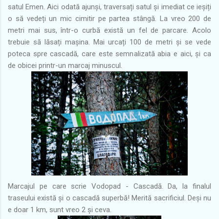
satul Emen. Aici odată ajunși, traversați satul și imediat ce ieșiți
o să vedeți un mic cimitir pe partea stângă. La vreo 200 de
metri mai sus, într-o curbă există un fel de parcare. Acolo
trebuie să lăsați mașina. Mai urcați 100 de metri și se vede
poteca spre cascadă, care este semnalizată abia e aici, și ca
de obicei printr-un marcaj minuscul.
Marcajul pe care scrie Vodopad - Cascadă. Da, la finalul
traseului există și o cascadă superbă! Merită sacrificiul. Deși nu
e doar 1 km, sunt vreo 2 și ceva.