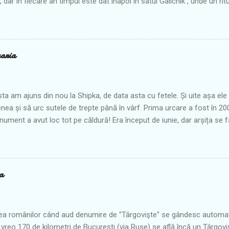
 dar în fiecare an timpul este dat înapoi în satul Galicnik , unde un rit
e din trecut. În ziua de Sf. Petru, mii de oameni născuţi în Galicnik şi 
n să îşi amintească de un mod de viaţă preţuit cândva aici. În perioada
 cam 30 de nunţi în fiecare an de ziua Sfântului Petru. Şi totuşi în iuli
ână de după prăznuirea Sfântului Petru, se aud din nou tobele și s
aria
moștenite de la strămoși. Multe dintre ritualuri pe care le puteți ved
r din Balcani , dar aici este vorba de o nuntă colectivă, care se desfă
ecare an, fiind un...
ta am ajuns din nou la Shipka, de data asta cu fetele. Și uite așa el
enea și să urc sutele de trepte până în vârf. Prima urcare a fost în 2
ument a avut loc tot pe căldură! Era început de iunie, dar arșița se
ste tot, ne-am chinuit ceva până sus, mai ales că nici apa noastră rec
 ca atunci când plecase de la hotel în urmă cu vreo oră și ceva. Pe
ea Shipka era destul de circulat, fiind drumul de tiruri. Acum tirurile m
ind închis pe timp de iarnă datorită curbelor strânse și periculoase. 
a
mai ales că de când tirurile merg pe un alt drum paralel, pe aici e o a
La un moment dat sincer chiar aveam impresia că nu se mai termină 
ciodată nu ajung pe aici decât într-...
ea românilor când aud denumire de "Târgovişte" se gândesc automat 
a vreo 170 de kilometri de Bucureşti (via Ruse) se află încă un Târgoviş