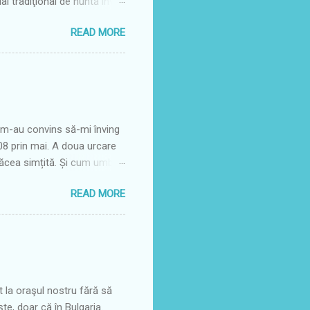
ual tradiţional de nuntă învie
descendenţi ai familiilor
READ MORE
 sa de glorie, în acest sat
e, mai exact în primul sfârșit
e scot din cufere costumele
ea aici sunt comune
șoară în jurul dății de 12
e m-au convins să-mi înving
008 prin mai. A doua urcare
 făcea simțită. Și cum umbra
e, nu mai era la fel de
READ MORE
 vremuri drumul acesta prin
erg pe alt drum mai lin,
Dar acum vara este o
devărată plăcere să
scările acelea și nu știu
la oraşul nostru fără să
te, doar că în Bulgaria.