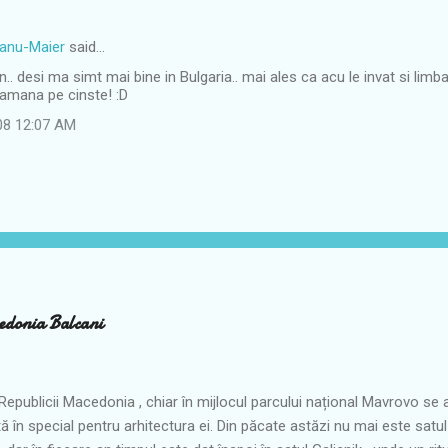
eanu-Maier
said…
in.. desi ma simt mai bine in Bulgaria.. mai ales ca acu le invat si limb
tamana pe cinste! :D
08 12:07 AM
edonia Balcani
 Republicii Macedonia , chiar în mijlocul parcului național Mavrovo se af
 în special pentru arhitectura ei. Din păcate astăzi nu mai este satu