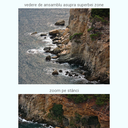
vedere de ansamblu asupra superbei zone
zoom pe stânci