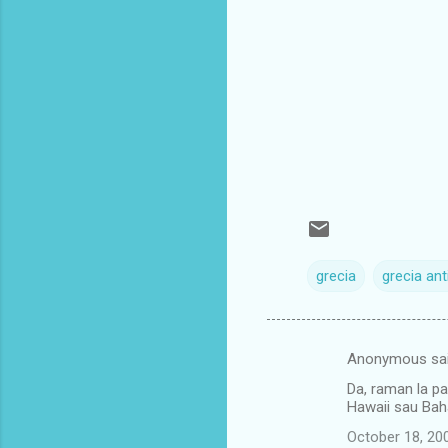
grecia
grecia ant
Anonymous sa
C
Da, raman la pa
o
Hawaii sau Bah
m
October 18, 20