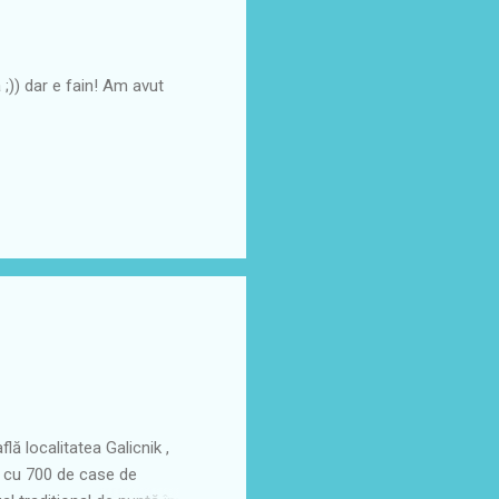
a ;)) dar e fain! Am avut
lă localitatea Galicnik ,
l cu 700 de case de