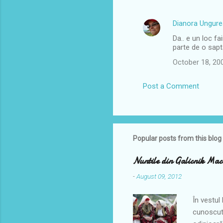
m
e
Dianora Ungur
n
Da.. e un loc fa
t
parte de o sap
s
October 18, 20
Post a Comment
Popular posts from this blog
Nuntile din Galicnik Mac
-
August 09, 2012
În vestul
cunoscută