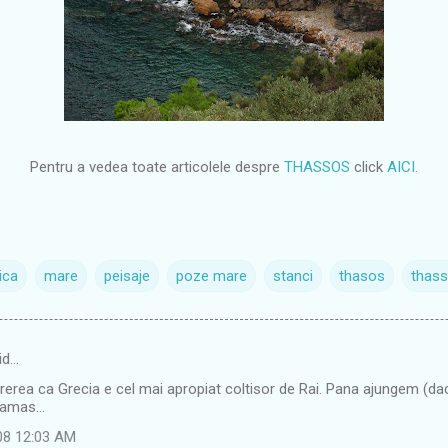
Pentru a vedea toate articolele despre
THASSOS
click
AICI.
ica
mare
peisaje
poze mare
stanci
thasos
thas
id…
rerea ca Grecia e cel mai apropiat coltisor de Rai. Pana ajungem (da
amas...
08 12:03 AM