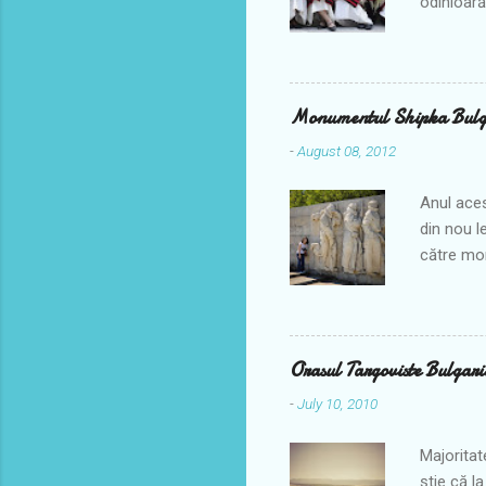
odinioară,
obiceiuril
locale vi
aveau loc
de săptăm
Monumentul Shipka Bulg
populare 
-
August 08, 2012
popoarelo
iulie în fi
Anul aces
din nou l
către mon
nu era pe
congelată
trecătoar
acesta fi
Orasul Targoviste Bulgari
plăcere, 
-
July 10, 2010
conduci. 
cum că ni
Majoritat
ştie că l