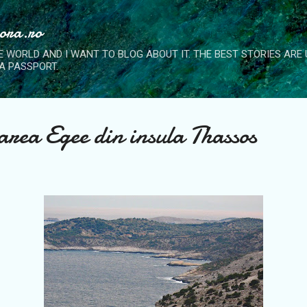
Skip to main content
nora.ro
E WORLD AND I WANT TO BLOG ABOUT IT. THE BEST STORIES ARE
A PASSPORT.
area Egee din insula Thassos