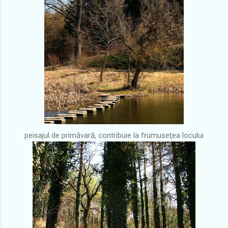
peisajul de primăvară, contribuie la frumuseţea locului