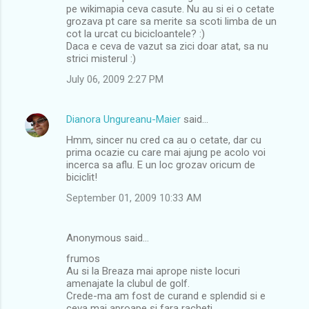
pe wikimapia ceva casute. Nu au si ei o cetate
grozava pt care sa merite sa scoti limba de un
cot la urcat cu bicicloantele? :)
Daca e ceva de vazut sa zici doar atat, sa nu
strici misterul :)
July 06, 2009 2:27 PM
Dianora Ungureanu-Maier
said…
Hmm, sincer nu cred ca au o cetate, dar cu
prima ocazie cu care mai ajung pe acolo voi
incerca sa aflu. E un loc grozav oricum de
biciclit!
September 01, 2009 10:33 AM
Anonymous said…
frumos
Au si la Breaza mai aprope niste locuri
amenajate la clubul de golf.
Crede-ma am fost de curand e splendid si e
ceva mai aproape si fara racheti...