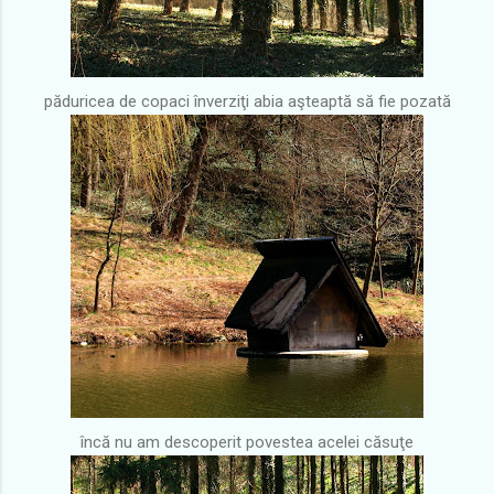
păduricea de copaci înverziţi abia aşteaptă să fie pozată
încă nu am descoperit povestea acelei căsuţe