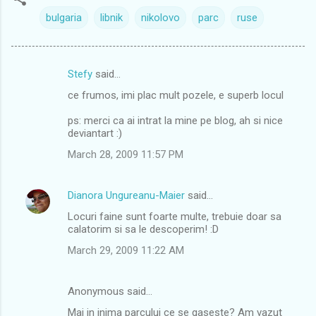
bulgaria
libnik
nikolovo
parc
ruse
Stefy
said…
C
ce frumos, imi plac mult pozele, e superb locul
o
m
ps: merci ca ai intrat la mine pe blog, ah si nice
deviantart :)
m
March 28, 2009 11:57 PM
e
n
Dianora Ungureanu-Maier
said…
t
Locuri faine sunt foarte multe, trebuie doar sa
s
calatorim si sa le descoperim! :D
March 29, 2009 11:22 AM
Anonymous said…
Mai in inima parcului ce se gaseste? Am vazut