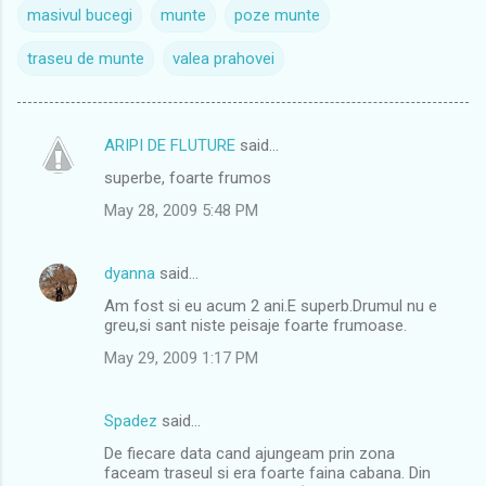
masivul bucegi
munte
poze munte
traseu de munte
valea prahovei
ARIPI DE FLUTURE
said…
C
superbe, foarte frumos
o
May 28, 2009 5:48 PM
m
m
dyanna
said…
e
Am fost si eu acum 2 ani.E superb.Drumul nu e
n
greu,si sant niste peisaje foarte frumoase.
t
May 29, 2009 1:17 PM
s
Spadez
said…
De fiecare data cand ajungeam prin zona
faceam traseul si era foarte faina cabana. Din