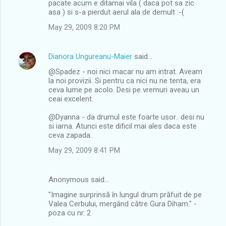
pacate acum e ditamai vila ( daca pot sa zic
asa ) si s-a pierdut aerul ala de demult :-(
May 29, 2009 8:20 PM
Dianora Ungureanu-Maier
said…
@Spadez - noi nici macar nu am intrat. Aveam
la noi provizii. Si pentru ca nici nu ne tenta, era
ceva lume pe acolo. Desi pe vremuri aveau un
ceai excelent.
@Dyanna - da drumul este foarte usor.. desi nu
si iarna. Atunci este dificil mai ales daca este
ceva zapada.
May 29, 2009 8:41 PM
Anonymous said…
"Imagine surprinsă în lungul drum prăfuit de pe
Valea Cerbului, mergând către Gura Diham." -
poza cu nr. 2