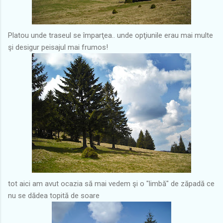
Platou unde traseul se împarţea.. unde opţiunile erau mai multe
şi desigur peisajul mai frumos!
tot aici am avut ocazia să mai vedem şi o "limbă" de zăpadă ce
nu se dădea topită de soare