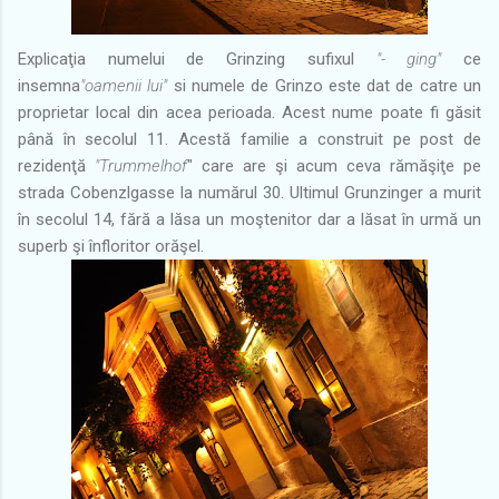
Explicaţia numelui de Grinzing sufixul
"- ging"
ce
insemna
"oamenii lui"
si numele de Grinzo este dat de catre un
proprietar local din acea perioada. Acest nume poate fi găsit
până în secolul 11. Acestă familie a construit pe post de
rezidenţă
"Trummelhof
" care are şi acum ceva rămăşiţe pe
strada Cobenzlgasse la numărul 30. Ultimul Grunzinger a murit
în secolul 14, fără a lăsa un moştenitor dar a lăsat în urmă un
superb şi înfloritor orăşel.