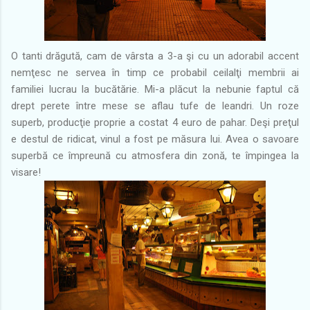
O tanti drăgută, cam de vârsta a 3-a şi cu un adorabil accent
nemţesc ne servea în timp ce probabil ceilalţi membrii ai
familiei lucrau la bucătărie. Mi-a plăcut la nebunie faptul că
drept perete între mese se aflau tufe de leandri. Un roze
superb, producţie proprie a costat 4 euro de pahar. Deşi preţul
e destul de ridicat, vinul a fost pe măsura lui. Avea o savoare
superbă ce împreună cu atmosfera din zonă, te împingea la
visare!