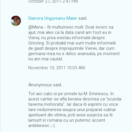
October 27, 2011 2:47 PM
Dianora Ungureanu-Maier
said…
@Mena - Iti multumesc mult. Doar incerc sa
ajut, mai ales ca la data cand am fost eu in
Viena, nu prea existau informatii despre
Grinzing. Si probabil mai sunt multe informatii
de gasit despre imprejurimile Vienei, dar cum
germana mea nu e deloc avansata, pe moment
nu am mai cautat.
November 10, 2011 10:03 AM
Anonymous said…
Tot aici calci si pe urmele lui M. Eminescu. In
acest cartier se afla beraria descrisa ca "scunda
taverna mohorata". Iar daca iti exprimi cu voce
tare nedumerirea asupra unui preparat culinar
apetisant din vitrina, poti avea surpriza sa fii
lamurit in romana cu un puternic accent
ardelenesc ;-).