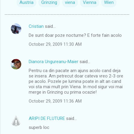
Austria
Grinzing
viena
Vienna
Wien
Cristian
said…
C
De sunt doar poze nocturne? E forte fain acolo
o
October 29, 2009 11:30 AM
m
m
Dianora Ungureanu-Maier
said…
e
Pentru ca din pacate am ajuns acolo cand deja
n
se insera. Am petrecut doar cateva vreo 2-3 ore
t
pe acolo. Pozele pe lumina poate in alt an cand
voi sta mai mult prin Viena. In mod sigur voi mai
s
merge in Grinzing cu prima ocazie!
October 29, 2009 11:36 AM
ARIPI DE FLUTURE
said…
superb loc