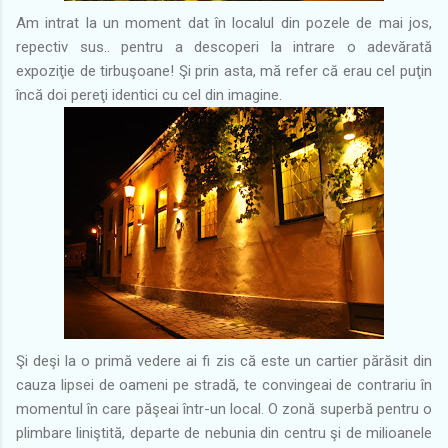
Am intrat la un moment dat în localul din pozele de mai jos,
repectiv sus.. pentru a descoperi la intrare o adevărată
expoziţie de tirbuşoane! Şi prin asta, mă refer că erau cel puţin
încă doi pereţi identici cu cel din imagine.
Şi deşi la o primă vedere ai fi zis că este un cartier părăsit din
cauza lipsei de oameni pe stradă, te convingeai de contrariu în
momentul în care păşeai într-un local. O zonă superbă pentru o
plimbare liniştită, departe de nebunia din centru şi de milioanele