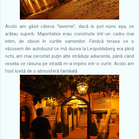
Acolo am găsit câteva "taverne", dacă le pot numi aşa, ce
arătau superb. Majoritatea erau construite într-un cadru mai
intim, de obicei în curtile oamenilor. Fiindcă terasa ce o
văzusem din autobuzul ce mă ducea la Leopoldsberg era plină
ochi, am mai cercetat puţin alte străduţe adiacente, până când
veselia ce răsuna pe stradă m-a impins intr-o curte. Acolo am
fost lovită de o atmosferă familială.