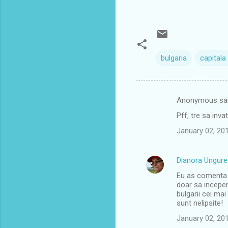
bulgaria
capital
Anonymous sa
C
Pff, tre sa inv
o
January 02, 20
m
m
Dianora Ungur
e
Eu as comenta 
n
doar sa incepem!
t
bulgarii cei mai
sunt nelipsite!
s
January 02, 20