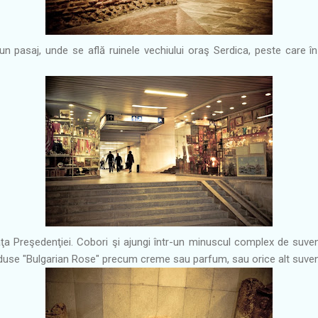
n pasaj, unde se află ruinele vechiului oraş Serdica, peste care î
 faţa Preşedenţiei. Cobori şi ajungi într-un minuscul complex de suven
oduse "Bulgarian Rose" precum creme sau parfum, sau orice alt suveni