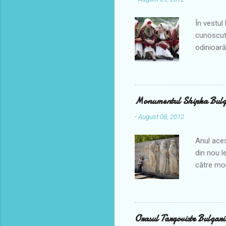
În vestul
cunoscută
odinioară,
obiceiuril
locale vi
aveau loc
de săptăm
Monumentul Shipka Bulg
populare 
-
August 08, 2012
popoarelo
iulie în fi
Anul aces
din nou l
către mon
nu era pe
congelată
trecătoar
acesta fi
Orasul Targoviste Bulgari
plăcere, 