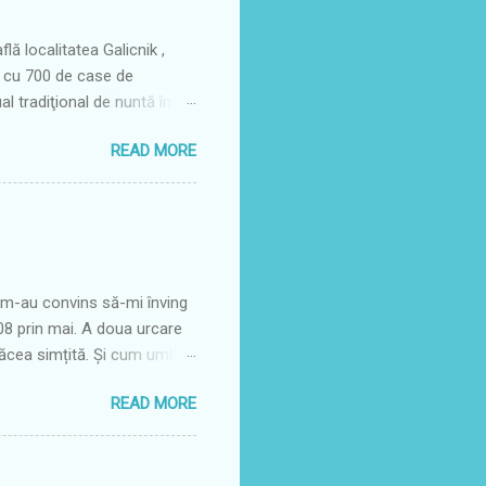
lă localitatea Galicnik ,
l cu 700 de case de
ual tradiţional de nuntă învie
descendenţi ai familiilor
READ MORE
 sa de glorie, în acest sat
e, mai exact în primul sfârșit
e scot din cufere costumele
ea aici sunt comune
șoară în jurul dății de 12
e m-au convins să-mi înving
008 prin mai. A doua urcare
 făcea simțită. Și cum umbra
e, nu mai era la fel de
READ MORE
 vremuri drumul acesta prin
erg pe alt drum mai lin,
Dar acum vara este o
devărată plăcere să