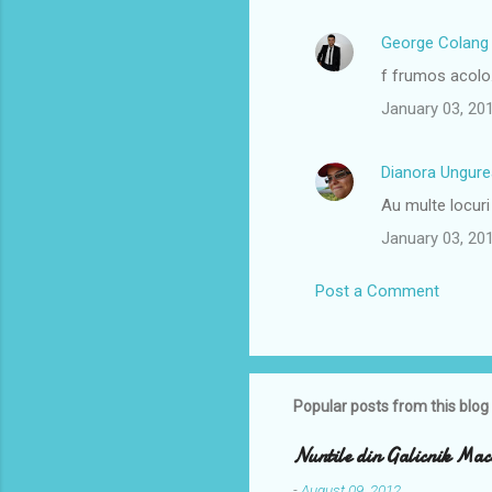
George Colang
f frumos acolo
January 03, 20
Dianora Ungur
Au multe locuri
January 03, 20
Post a Comment
Popular posts from this blog
Nuntile din Galicnik Mac
-
August 09, 2012