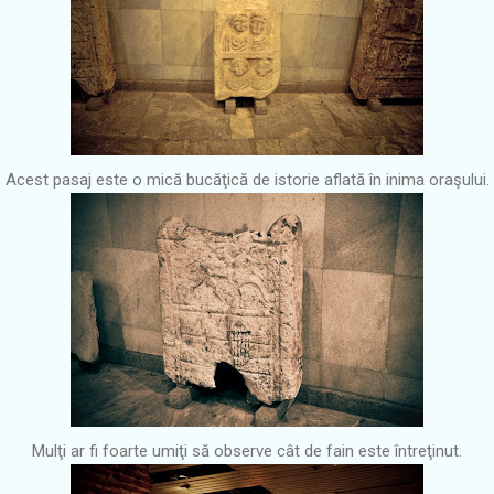
Acest pasaj este o mică bucăţică de istorie aflată în inima oraşului.
Mulţi ar fi foarte umiţi să observe cât de fain este întreţinut.