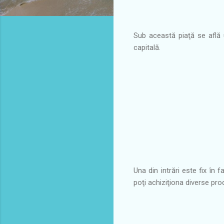
Sub această piaţă se află u
capitală.
Una din intrări este fix în
poţi achiziţiona diverse pr