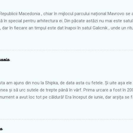
 Republicii Macedonia , chiar în mijlocul parcului național Mavrovo se af
 în special pentru arhitectura ei. Din păcate astăzi nu mai este satu
 dar în fiecare an timpul este dat înapoi în satul Galicnik , unde un rit
e din trecut. În ziua de Sf. Petru, mii de oameni născuţi în Galicnik şi 
n să îşi amintească de un mod de viaţă preţuit cândva aici. În perioada
 cam 30 de nunţi în fiecare an de ziua Sfântului Petru. Şi totuşi în iuli
ână de după prăznuirea Sfântului Petru, se aud din nou tobele și s
aria
moștenite de la strămoși. Multe dintre ritualuri pe care le puteți ved
r din Balcani , dar aici este vorba de o nuntă colectivă, care se desfă
ecare an, fiind un...
ta am ajuns din nou la Shipka, de data asta cu fetele. Și uite așa el
enea și să urc sutele de trepte până în vârf. Prima urcare a fost în 2
ument a avut loc tot pe căldură! Era început de iunie, dar arșița se
ste tot, ne-am chinuit ceva până sus, mai ales că nici apa noastră rec
 ca atunci când plecase de la hotel în urmă cu vreo oră și ceva. Pe
ea Shipka era destul de circulat, fiind drumul de tiruri. Acum tirurile m
ind închis pe timp de iarnă datorită curbelor strânse și periculoase. 
a
mai ales că de când tirurile merg pe un alt drum paralel, pe aici e o a