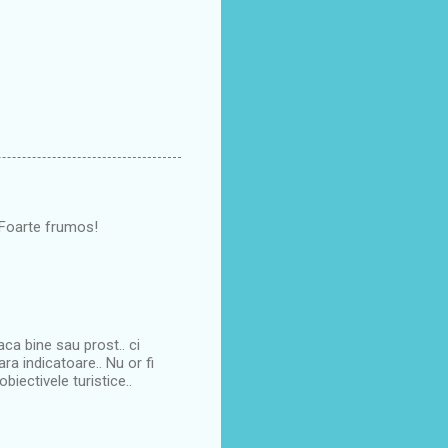
D Foarte frumos!
a bine sau prost.. ci
ra indicatoare.. Nu or fi
biectivele turistice..