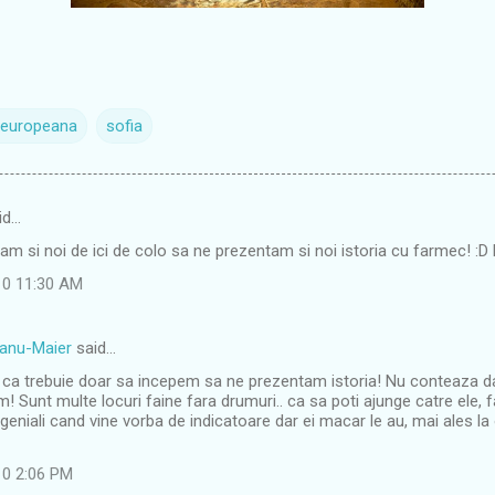
a europeana
sofia
id…
atam si noi de ici de colo sa ne prezentam si noi istoria cu farmec! :
10 11:30 AM
eanu-Maier
said…
ca trebuie doar sa incepem sa ne prezentam istoria! Nu conteaza dac
 Sunt multe locuri faine fara drumuri.. ca sa poti ajunge catre ele, fa
 geniali cand vine vorba de indicatoare dar ei macar le au, mai ales la o
10 2:06 PM