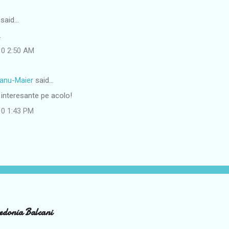
said…
.
10 2:50 AM
eanu-Maier
said…
 interesante pe acolo!
10 1:43 PM
edonia Balcani