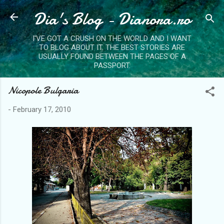
Dia's Blog - Dianora.ro
Skip to main content
I'VE GOT A CRUSH ON THE WORLD AND I WANT
TO BLOG ABOUT IT. THE BEST STORIES ARE
USUALLY FOUND BETWEEN THE PAGES OF A
PASSPORT.
Nicopole Bulgaria
-
February 17, 2010