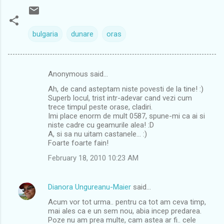
bulgaria
dunare
oras
Anonymous said…
C
Ah, de cand asteptam niste povesti de la tine! :)
o
Superb locul, trist intr-adevar cand vezi cum
m
trece timpul peste orase, cladiri.
Imi place enorm de mult 0587, spune-mi ca ai si
m
niste cadre cu geamurile alea! :D
A, si sa nu uitam castanele... :)
e
Foarte foarte fain!
n
February 18, 2010 10:23 AM
t
s
Dianora Ungureanu-Maier
said…
Acum vor tot urma.. pentru ca tot am ceva timp,
mai ales ca e un sem nou, abia incep predarea.
Poze nu am prea multe, cam astea ar fi.. cele