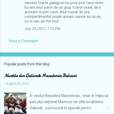
oameni foarte galagiosi nu prea poti face nimic.
Eu am avut parte de un grup foarte vesel, de ii
auzeam si prin casti. Asa macar de era
compartimentat poate aveam sansa sa nu pic
cu ei sau sa ma mut.
July 24, 2011 7:12 PM
Post a Comment
Popular posts from this blog
Nuntile din Galicnik Macedonia Balcani
-
August 09, 2012
În vestul Republicii Macedonia , chiar în mijlocul
parcului național Mavrovo se află localitatea
Galicnik , cunoscută în special pentru
arhitectura ei. Din păcate astăzi nu mai este