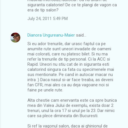
m
siguranta calatoriei! De ce te plangi de vagon ca
era de tip salon?
e
n
July 24, 2011 5:49 PM
t
s
Dianora Ungureanu-Maier
said…
Si eu ador trenurile, dar urasc faptul ca pe
anumite rute sunt uneori invadate de oameni
mai colorati, care nu platesc bilet. Si nu ma
refer la trenurile de tip personal. Ci la ACC si
Rapid. Uneori nu stiu cat de in siguranta esti
calatorind singura ca fata cu specimenele mai
sus mentionate. Pe cand in autocar macar nu
intra :) Daca nasul si-ar face treaba, as deveni
fan CFR, mai ales ca au deja vagoane noi si
faine pe unele rute.
Alta chestie cam enervanta este ca spre bunica
mea din Valea Jiului de exemplu, exista doar 2
trenuri, unul la ora 17 si unul pe la 23. Dar nimic
care sa plece dimineata din Bucuresti.
Si ref la vagonul salon, daca ai ghinionul de