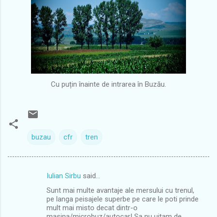
Cu puțin înainte de intrarea în Buzău.
buzau
cfr
tren
Iulian Sirbu
said…
C
Sunt mai multe avantaje ale mersului cu trenul,
o
pe langa peisajele superbe pe care le poti prinde
m
mult mai misto decat dintr-o
masina/microbuz/autocar! Sa nu uitam de