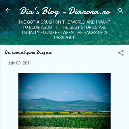
Dia's Blog - Dianora.ro
Skip to main content
I'VE GOT A CRUSH ON THE WORLD AND I WANT
TO BLOG ABOUT IT. THE BEST STORIES ARE
USUALLY FOUND BETWEEN THE PAGES OF A
PASSPORT.
Cu trenul spre Buzau
-
July 09, 2011