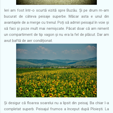
Ieri am fost într-o scurtă vizită spre Buzău. Și pe drum m-am
bucurat de câteva peisaje superbe. Măcar asta e unul din
avantajele de a merge cu trenul. Poți să admiri peisajul în voie și
să faci și poze mult mai nemișcate. Păcat doar că am nimerit
un compartiment de tip vagon și nu era la fel de plăcut. Dar am
avut baftă de aer condiționat.
Și desigur că floarea soarelui nu a lipsit din peisaj. Ba chiar l-a
completat superb. Peisajul frumos a început după Ploiești. La