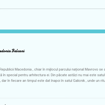
edonia Balcani
 Republicii Macedonia , chiar în mijlocul parcului național Mavrovo se af
 în special pentru arhitectura ei. Din păcate astăzi nu mai este satu
 dar în fiecare an timpul este dat înapoi în satul Galicnik , unde un rit
e din trecut. În ziua de Sf. Petru, mii de oameni născuţi în Galicnik şi 
n să îşi amintească de un mod de viaţă preţuit cândva aici. În perioada
 cam 30 de nunţi în fiecare an de ziua Sfântului Petru. Şi totuşi în iuli
ână de după prăznuirea Sfântului Petru, se aud din nou tobele și s