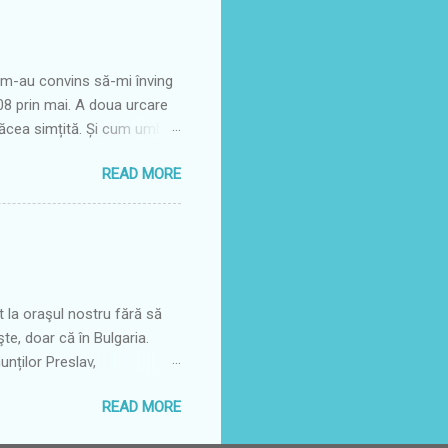
ea aici sunt comune
șoară în jurul dății de 12
e m-au convins să-mi înving
008 prin mai. A doua urcare
 făcea simțită. Și cum umbra
e, nu mai era la fel de
READ MORE
 vremuri drumul acesta prin
erg pe alt drum mai lin,
Dar acum vara este o
devărată plăcere să
scările acelea și nu știu
la oraşul nostru fără să
te, doar că în Bulgaria.
unților Preslav,
ică vreo 30 de kilometri, te
READ MORE
şit să găsim un magazin de
Bisericuţa din centrul