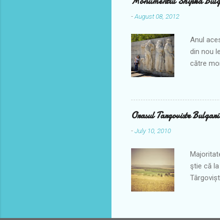
Monumentul Shipka Bulg
populare 
-
August 08, 2012
popoarelo
iulie în fi
Anul aces
din nou l
către mon
nu era pe
congelată
trecătoar
acesta fi
Orasul Targoviste Bulgari
plăcere, 
-
July 10, 2010
conduci. 
cum că ni
Majoritat
ştie că l
Târgovișt
desfășurâ
poţi bucu
pantofi. 