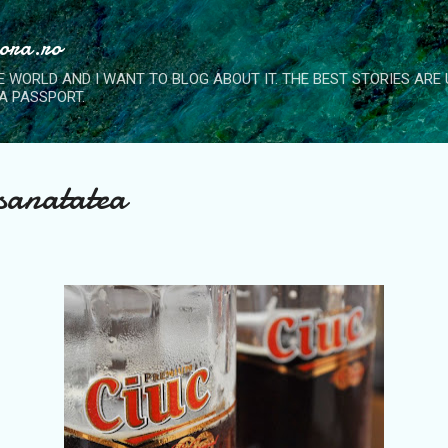
Skip to main content
nora.ro
E WORLD AND I WANT TO BLOG ABOUT IT. THE BEST STORIES ARE
A PASSPORT.
 sanatatea