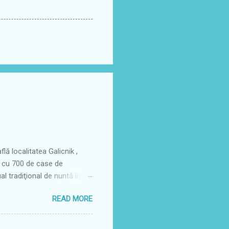
lă localitatea Galicnik ,
l cu 700 de case de
ual tradiţional de nuntă învie
descendenţi ai familiilor
READ MORE
 sa de glorie, în acest sat
e, mai exact în primul sfârșit
e scot din cufere costumele