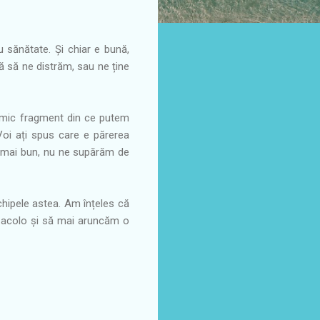
sănătate. Și chiar e bună,
ă să ne distrăm, sau ne ține
Un mic fragment din ce putem
Voi ați spus care e părerea
 e mai bun, nu ne supărăm de
chipele astea. Am înțeles că
m acolo și să mai aruncăm o