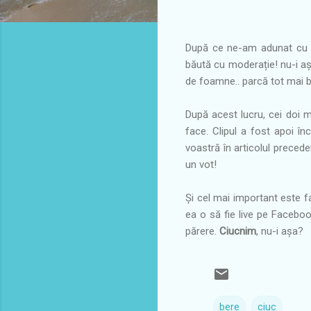
După ce ne-am adunat c
băută cu moderație! nu-i aș
de foamne.. parcă tot mai 
După acest lucru, cei doi 
face. Clipul a fost apoi î
voastră în articolul preced
un vot!
Și cel mai important este f
ea o să fie live pe Facebo
părere.
Ciucnim
, nu-i așa?
bere
ciuc