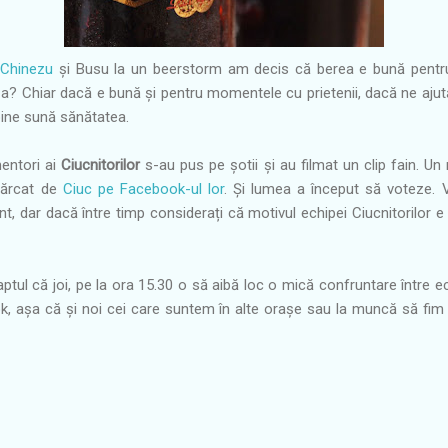
u
Chinezu
și Busu la un beerstorm am decis că berea e bună pentru 
a? Chiar dacă e bună și pentru momentele cu prietenii, dacă ne ajut
bine sună sănătatea.
mentori ai
Ciucnitorilor
s-au pus pe șotii și au filmat un clip fain. 
ncărcat de
Ciuc pe Facebook-ul lor
. Și lumea a început să voteze. 
ent, dar dacă între timp considerați că motivul echipei Ciucnitorilor
aptul că joi, pe la ora 15.30 o să aibă loc o mică confruntare între e
ok, așa că și noi cei care suntem în alte orașe sau la muncă să fi