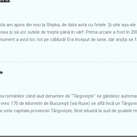
aria
moștenite de la strămoși. Multe dintre ritualuri pe care le puteți ved
r din Balcani , dar aici este vorba de o nuntă colectivă, care se desfă
ecare an, fiind un...
ta am ajuns din nou la Shipka, de data asta cu fetele. Și uite așa el
enea și să urc sutele de trepte până în vârf. Prima urcare a fost în 2
ument a avut loc tot pe căldură! Era început de iunie, dar arșița se
ste tot, ne-am chinuit ceva până sus, mai ales că nici apa noastră rec
 ca atunci când plecase de la hotel în urmă cu vreo oră și ceva. Pe
ea Shipka era destul de circulat, fiind drumul de tiruri. Acum tirurile m
ind închis pe timp de iarnă datorită curbelor strânse și periculoase. 
a
mai ales că de când tirurile merg pe un alt drum paralel, pe aici e o a
La un moment dat sincer chiar aveam impresia că nu se mai termină 
ciodată nu ajung pe aici decât într-...
ea românilor când aud denumire de "Târgovişte" se gândesc automat 
a vreo 170 de kilometri de Bucureşti (via Ruse) se află încă un Târgoviş
e este capitala provinciei Târgoviște, fiind situată la sud de poalele m
ndu-se pe ambele maluri ale râului Vrana. De la Razgrad până aici, ad
ra de peisaje ca cel de mai sus. Imediat ce am ajuns în oraş am reu
Pliiin de pantofi. Şi normal că unele personaje au dorit să inspecteze. 