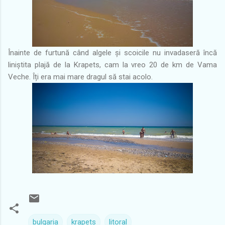
Înainte de furtună când algele și scoicile nu invadaseră încă
liniștita plajă de la Krapets, cam la vreo 20 de km de Vama
Veche. Îți era mai mare dragul să stai acolo.
bulgaria
krapets
litoral