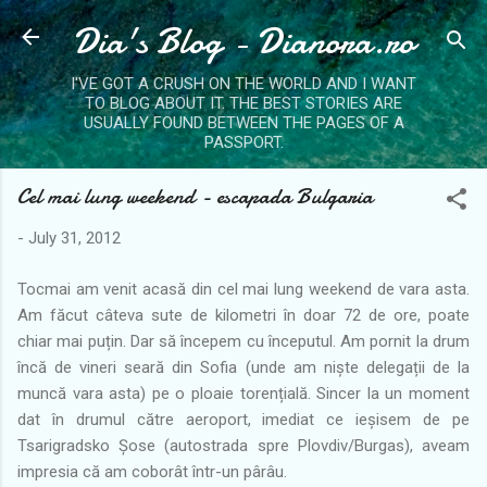
Dia's Blog - Dianora.ro
Skip to main content
I'VE GOT A CRUSH ON THE WORLD AND I WANT
TO BLOG ABOUT IT. THE BEST STORIES ARE
USUALLY FOUND BETWEEN THE PAGES OF A
PASSPORT.
Cel mai lung weekend - escapada Bulgaria
-
July 31, 2012
Tocmai am venit acasă din cel mai lung weekend de vara asta.
Am făcut câteva sute de kilometri în doar 72 de ore, poate
chiar mai puțin. Dar să începem cu începutul. Am pornit la drum
încă de vineri seară din Sofia (unde am niște delegații de la
muncă vara asta) pe o ploaie torențială. Sincer la un moment
dat în drumul către aeroport, imediat ce ieșisem de pe
Tsarigradsko Șose (autostrada spre Plovdiv/Burgas), aveam
impresia că am coborât într-un pârâu.