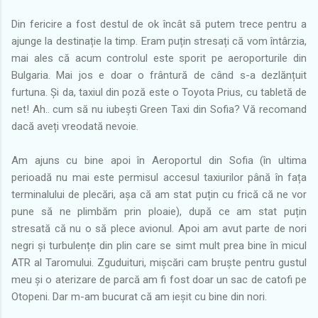
Din fericire a fost destul de ok încât să putem trece pentru a
ajunge la destinație la timp. Eram puțin stresați că vom întârzia,
mai ales că acum controlul este sporit pe aeroporturile din
Bulgaria. Mai jos e doar o frântură de când s-a dezlănțuit
furtuna. Și da, taxiul din poză este o Toyota Prius, cu tabletă de
net! Ah.. cum să nu iubești Green Taxi din Sofia? Vă recomand
dacă aveți vreodată nevoie.
Am ajuns cu bine apoi în Aeroportul din Sofia (în ultima
perioadă nu mai este permisul accesul taxiurilor până în fața
terminalului de plecări, așa că am stat puțin cu frică că ne vor
pune să ne plimbăm prin ploaie), după ce am stat puțin
stresată că nu o să plece avionul. Apoi am avut parte de nori
negri și turbulențe din plin care se simt mult prea bine în micul
ATR al Taromului. Zguduituri, mișcări cam bruște pentru gustul
meu și o aterizare de parcă am fi fost doar un sac de catofi pe
Otopeni. Dar m-am bucurat că am ieșit cu bine din nori.