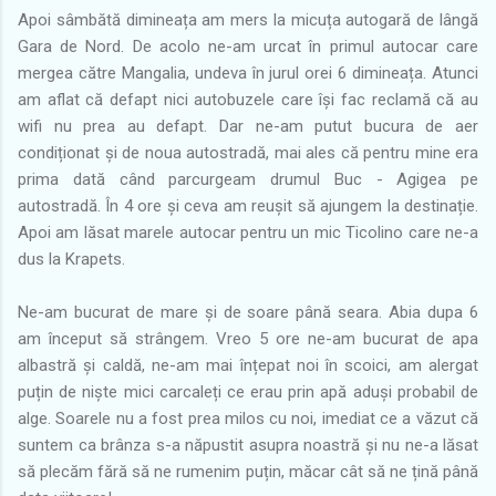
Apoi sâmbătă dimineața am mers la micuța autogară de lângă
Gara de Nord. De acolo ne-am urcat în primul autocar care
mergea către Mangalia, undeva în jurul orei 6 dimineața. Atunci
am aflat că defapt nici autobuzele care își fac reclamă că au
wifi nu prea au defapt. Dar ne-am putut bucura de aer
condiționat și de noua autostradă, mai ales că pentru mine era
prima dată când parcurgeam drumul Buc - Agigea pe
autostradă. În 4 ore și ceva am reușit să ajungem la destinație.
Apoi am lăsat marele autocar pentru un mic Ticolino care ne-a
dus la Krapets.
Ne-am bucurat de mare și de soare până seara. Abia dupa 6
am început să strângem. Vreo 5 ore ne-am bucurat de apa
albastră și caldă, ne-am mai înțepat noi în scoici, am alergat
puțin de niște mici carcaleți ce erau prin apă aduși probabil de
alge. Soarele nu a fost prea milos cu noi, imediat ce a văzut că
suntem ca brânza s-a năpustit asupra noastră și nu ne-a lăsat
să plecăm fără să ne rumenim puțin, măcar cât să ne țină până