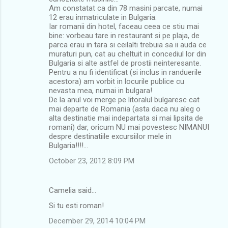
Am constatat ca din 78 masini parcate, numai
12 erau inmatriculate in Bulgaria.
Iar romanii din hotel, faceau ceea ce stiu mai
bine: vorbeau tare in restaurant si pe plaja, de
parca erau in tara si ceilalti trebuia sa ii auda ce
muraturi pun, cat au cheltuit in concediul lor din
Bulgaria si alte astfel de prostii neinteresante.
Pentru a nu fi identificat (si inclus in randuerile
acestora) am vorbit in locurile publice cu
nevasta mea, numai in bulgara!
De la anul voi merge pe litoralul bulgaresc cat
mai departe de Romania (asta daca nu aleg o
alta destinatie mai indepartata si mai lipsita de
romani) dar, oricum NU mai povestesc NIMANUI
despre destinatiile excursiilor mele in
Bulgaria!!!!...
October 23, 2012 8:09 PM
Camelia said…
Si tu esti roman!
December 29, 2014 10:04 PM