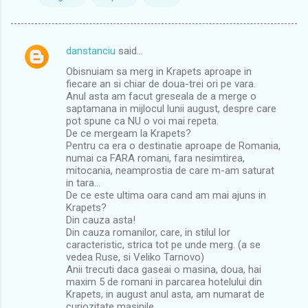
danstanciu
said…
C
Obisnuiam sa merg in Krapets aproape in
o
fiecare an si chiar de doua-trei ori pe vara.
m
Anul asta am facut greseala de a merge o
saptamana in mijlocul lunii august, despre care
m
pot spune ca NU o voi mai repeta.
De ce mergeam la Krapets?
e
Pentru ca era o destinatie aproape de Romania,
n
numai ca FARA romani, fara nesimtirea,
mitocania, neamprostia de care m-am saturat
t
in tara...
s
De ce este ultima oara cand am mai ajuns in
Krapets?
Din cauza asta!
Din cauza romanilor, care, in stilul lor
caracteristic, strica tot pe unde merg. (a se
vedea Ruse, si Veliko Tarnovo)
Anii trecuti daca gaseai o masina, doua, hai
maxim 5 de romani in parcarea hotelului din
Krapets, in august anul asta, am numarat de
curiozitate masinile...