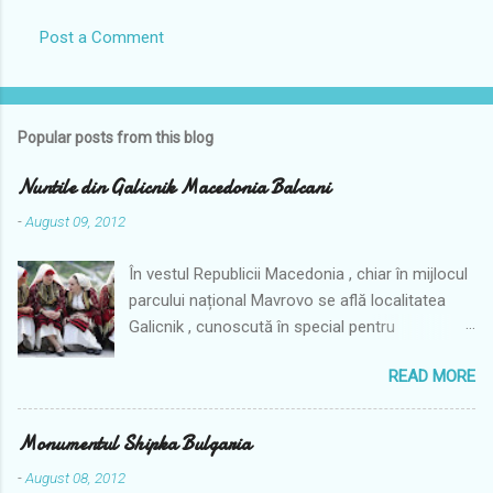
Post a Comment
Popular posts from this blog
Nuntile din Galicnik Macedonia Balcani
-
August 09, 2012
În vestul Republicii Macedonia , chiar în mijlocul
parcului național Mavrovo se află localitatea
Galicnik , cunoscută în special pentru
arhitectura ei. Din păcate astăzi nu mai este
READ MORE
satul cu 700 de case de odinioară, dar în fiecare
an timpul este dat înapoi în satul Galicnik , unde
un ritual tradiţional de nuntă învie obiceiurile din
Monumentul Shipka Bulgaria
trecut. În ziua de Sf. Petru, mii de oameni
-
August 08, 2012
născuţi în Galicnik şi descendenţi ai familiilor