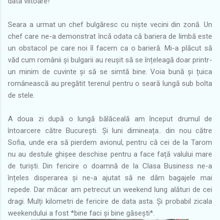
data viitoare!
Seara a urmat un chef bulgăresc cu niște vecini din zonă. Un
chef care ne-a demonstrat încă odata că bariera de limbă este
un obstacol pe care noi îl facem ca o barieră. Mi-a plăcut să
văd cum românii și bulgarii au reușit să se înțeleagă doar printr-
un minim de cuvinte și să se simtă bine. Voia bună și țuica
românească au pregătit terenul pentru o seară lungă sub bolta
de stele.
A doua zi după o lungă bălăceală am început drumul de
întoarcere către București. Și luni dimineața.. din nou către
Sofia, unde era să pierdem avionul, pentru că cei de la Tarom
nu au destule ghișee deschise pentru a face față valului mare
de turiști. Din fericire o doamnă de la Clasa Business ne-a
înțeles disperarea și ne-a ajutat să ne dăm bagajele mai
repede. Dar măcar am petrecut un weekend lung alături de cei
dragi. Mulți kilometri de fericire de data asta. Și probabil zicala
weekendului a fost *bine faci și bine găsești*.