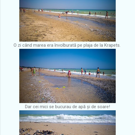
O zi când marea era învolburată pe plaja de la Krapets.
Dar cei mici se bucurau de apă și de soare!