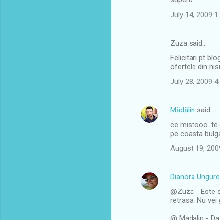
superb
July 14, 2009 
Zuza said…
Felicitari pt bl
ofertele din ni
July 28, 2009 4
Mădălin
said…
ce mistooo. te-
pe coasta bulga
August 19, 200
Dianora Ungur
@Zuza - Este su
retrasa. Nu vei 
@ Madalin - Da,