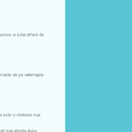
rumos si total diferit de
arcarile de pe wikimapia
ca este o statiune mai
 uit mai atenta dupa