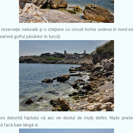
rezervaţie naturală şi o staţiune cu circuit închis undeva în nord-est
eamnă golful păsărilor în turcă).
s datorită faptului că aici vin destul de mulţi delfini. Nişte prie
ă facă baie lângă ei.