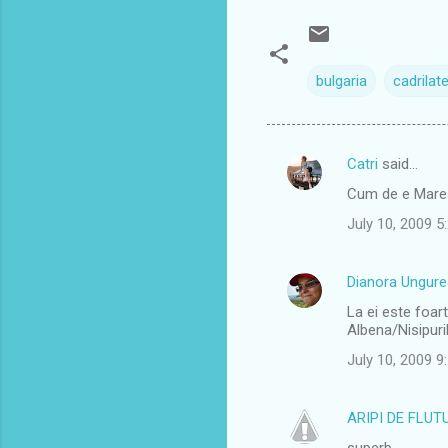
bulgaria
cadrilate
Catri
said…
C
Cum de e Marea
o
July 10, 2009 
m
m
Dianora Ungur
e
La ei este foart
n
Albena/Nisipuri
t
July 10, 2009 
s
ARIPI DE FLUT