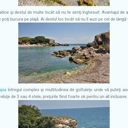
atice şi destul de multe încât să nu te simţi înghesuit. Avantajul de a
poţi bucura pe plajă. Ai destul loc încât să nu îl auzi pe cel de lângă 
apia
întregul complex şi multitudinea de golfuleţe unde vă puteţi a
iluţe de 3 sau 4 stele, preţurile fiind foarte ok pentru un all inclusive.