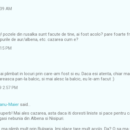
1:39 AM
og! pozele din rusalka sunt facute de tine, ai fost acolo? pare foarte f
sipurile de aur/albena, etc. cazarea cum e?
:15 PM
ai plimbat in locuri prin care-am fost si eu. Daca esi atenta, chiar m
reasca pan-la balcic, si mai alesc la balcic, eu le-am facut :)
9 2:57 PM
eanu-Maier
said…
perb! Mai ales cazarea, asta daca iti doresti liniste si pace pentru 
gasi nebunia din Albena si Nisipuri.
 ma plimb mult prin Bulgaria. Imi place tare mult acolo. Da? O sa ma