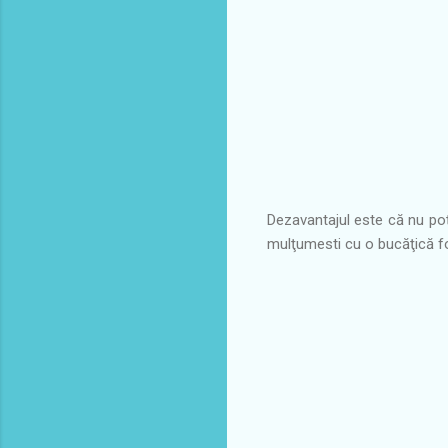
Dezavantajul este că nu poţ
mulţumesti cu o bucăţică foa