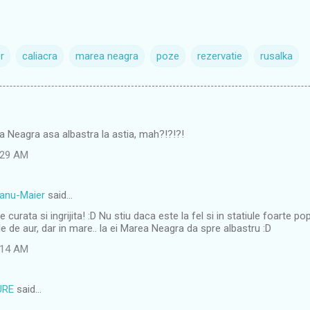
r
caliacra
marea neagra
poze
rezervatie
rusalka
 Neagra asa albastra la astia, mah?!?!?!
5:29 AM
eanu-Maier
said…
e curata si ingrijita! :D Nu stiu daca este la fel si in statiule foarte p
le de aur, dar in mare.. la ei Marea Neagra da spre albastru :D
9:14 AM
URE
said…