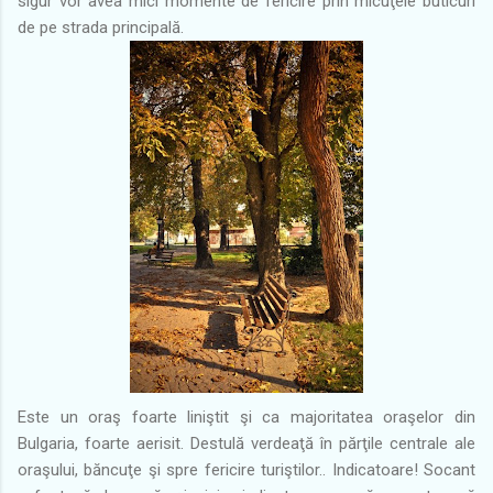
sigur vor avea mici momente de fericire prin micuţele buticuri
de pe strada principală.
Este un oraş foarte liniştit şi ca majoritatea oraşelor din
Bulgaria, foarte aerisit. Destulă verdeaţă în părţile centrale ale
oraşului, băncuţe şi spre fericire turiştilor.. Indicatoare! Socant