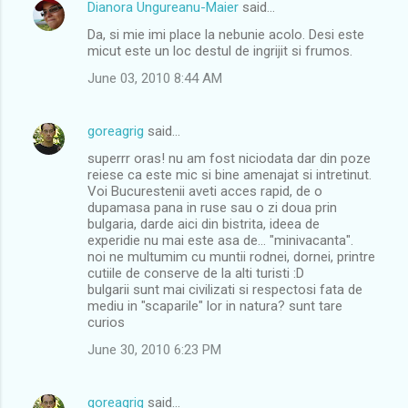
Dianora Ungureanu-Maier
said…
Da, si mie imi place la nebunie acolo. Desi este
micut este un loc destul de ingrijit si frumos.
June 03, 2010 8:44 AM
goreagrig
said…
superrr oras! nu am fost niciodata dar din poze
reiese ca este mic si bine amenajat si intretinut.
Voi Bucurestenii aveti acces rapid, de o
dupamasa pana in ruse sau o zi doua prin
bulgaria, darde aici din bistrita, ideea de
experidie nu mai este asa de... "minivacanta".
noi ne multumim cu muntii rodnei, dornei, printre
cutiile de conserve de la alti turisti :D
bulgarii sunt mai civilizati si respectosi fata de
mediu in "scaparile" lor in natura? sunt tare
curios
June 30, 2010 6:23 PM
goreagrig
said…