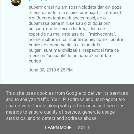
superrr oras! nu am fost niciodata dar din poze
reiese ca este mic si bine amenajat si intretinut.
Voi Bucurestenii aveti acces rapid, de o
dupamasa pana in ruse sau o zi doua prin
bulgaria, darde aici din bistrita, ideea de
experidie nu mai este asa de... "minivacanta".
noi ne multumim cu muntii rodnei, dornei, printre
cutiile de conserve de la alti turisti :D
bulgarii sunt mai civilizati si respectosi fata de
mediu in "scaparile" lor in natura? sunt tare
curios
June 30, 2010 6:25 PM
Dianora Ungureanu-Maier
said…
This site uses cookies from Google to deliver its services
Da, din fericire Bulgaria este mult mai aproape
and to analyze traffic. Your IP address and user-agent are
de noi. Intr-o ora esti in Ruse, in 2 ore jumate
shared with Google along with performance and security
esti in Veliko Tarnovo. E tare bine. Pana acum
metrics to ensure quality of service, generate usage
parca locurile lor de camping sunt mai curate,
dar nu ma pronunt pana nu vad mai multe :D
statistics, and to detect and address abuse.
July 11, 2010 9:13 PM
LEARN MORE
GOT IT