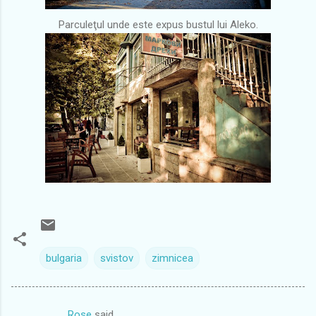
Parculeţul unde este expus bustul lui Aleko.
bulgaria
svistov
zimnicea
Rose
said…