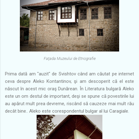
Faţada Muzeului de Etnografie
Prima dată am "auzit" de Svishtov când am căutat pe internet
ceva despre Aleko Kontantinov, şi am descoperit că el este
născut în acest mic oraş Dunărean. În Literatura bulgară Aleko
este un om destul de important, deşi se spune că povestirile lui
au apărut mult prea devreme, riscând să cauzeze mai mult rău
decât bine.. Aleko este corespondentul bulgar al lui Caragiale.