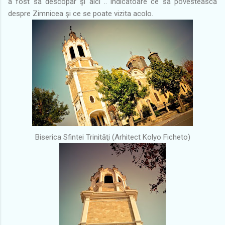
a fost să descopăr şi aici .. indicatoare ce să povestească
despre Zimnicea şi ce se poate vizita acolo.
Biserica Sfintei Trinităţi (Arhitect Kolyo Ficheto)