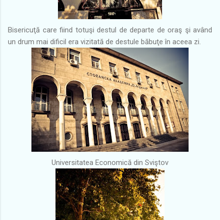
Bisericuţă care fiind totuşi destul de departe de oraş şi având
un drum mai dificil era vizitată de destule băbuţe în aceea zi.
Universitatea Economică din Sviştov