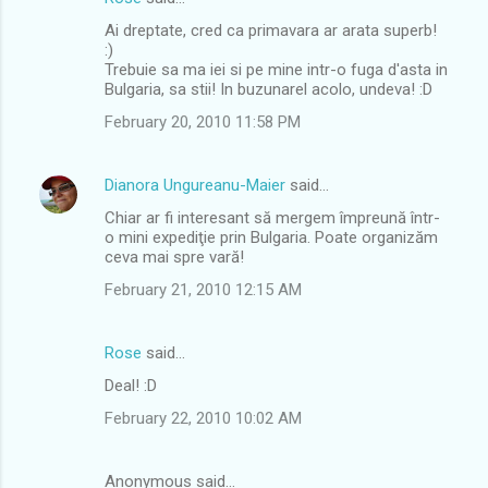
C
Ai dreptate, cred ca primavara ar arata superb!
o
:)
m
Trebuie sa ma iei si pe mine intr-o fuga d'asta in
Bulgaria, sa stii! In buzunarel acolo, undeva! :D
m
February 20, 2010 11:58 PM
e
n
Dianora Ungureanu-Maier
said…
t
Chiar ar fi interesant să mergem împreună într-
s
o mini expediţie prin Bulgaria. Poate organizăm
ceva mai spre vară!
February 21, 2010 12:15 AM
Rose
said…
Deal! :D
February 22, 2010 10:02 AM
Anonymous said…