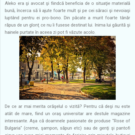
Aleko era şi avocat şi fiindcă beneficia de o situaţie materială
bună, încerca să îi ajute foarte mult şi pe cei săraci şi nevoiaşi
luptând pentru ei pro-bono. Din păcate a murit foarte tânăr
răpus de un glonţ ce nu îi fusese destinat lui. Inima lui găurită şi
hainele purtate în aceea zi pot fi văzute acolo.
De ce ar mai merita orăşelul o vizită? Pentru că deşi nu este
atât de mare, fiind un oraş universitar are destule magazine
interesante. Aşa că doamnele pasionate de produse "Rose of
Bulgaria" (creme, şampon, săpun etc) sau de genţi şi pantofi