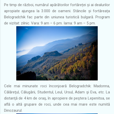
Pe timp de război, numărul apărătorilor fortăreței și ai dealurilor
apropiate ajungea la 3.000 de oameni. Stâncile și fortăreața
Belogradchik fac parte din uniunea turistică bulgară. Program
de vizitat: zilnic. Vara: 9 am – 6 pm. Iarna: 9 am – 5 pm.
Cele mai minunate roci înconjoară Belogradchik: Madonna,
Călăreţul, Călugării, Studentul, Leul, Ursul, Adam şi Eva, etc. La
distanţă de 4 km de oraş, în apropiere de peştera Lepenitsa, se
află o altă grupare de roci, unde cea mai mare este numită
Dinozaurul.