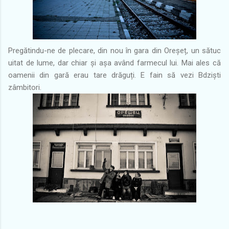
Pregătindu-ne de plecare, din nou în gara din Oreșeț, un sătuc
uitat de lume, dar chiar și așa având farmecul lui. Mai ales că
oamenii din gară erau tare drăguți. E fain să vezi Bdziști
zâmbitori.