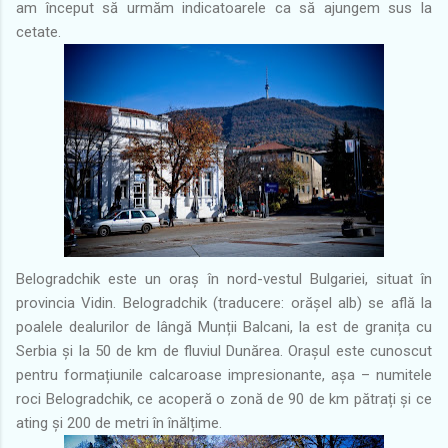
am început să urmăm indicatoarele ca să ajungem sus la
cetate.
Belogradchik este un oraș în nord-vestul Bulgariei, situat în
provincia Vidin. Belogradchik (traducere: orășel alb) se află la
poalele dealurilor de lângă Munții Balcani, la est de granița cu
Serbia și la 50 de km de fluviul Dunărea. Orașul este cunoscut
pentru formațiunile calcaroase impresionante, așa – numitele
roci Belogradchik, ce acoperă o zonă de 90 de km pătrați și ce
ating și 200 de metri în înălțime.