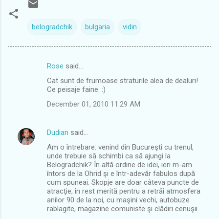
belogradchik
bulgaria
vidin
Rose
said…
C
Cat sunt de frumoase straturile alea de dealuri!
o
Ce peisaje faine. :)
m
December 01, 2010 11:29 AM
m
e
Dudian
said…
n
Am o întrebare: venind din Bucureşti cu trenul,
t
unde trebuie să schimbi ca să ajungi la
Belogradchik? În altă ordine de idei, ieri m-am
s
întors de la Ohrid şi e într-adevăr fabulos după
cum spuneai. Skopje are doar câteva puncte de
atracţie, în rest merită pentru a retrăi atmosfera
anilor 90 de la noi, cu maşini vechi, autobuze
rablagite, magazine comuniste şi clădiri cenuşii.