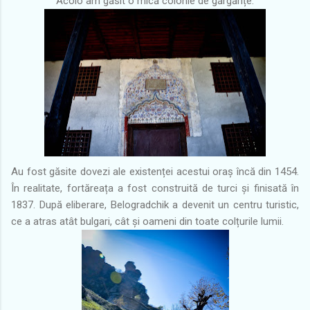
Acolo am găsit o mică colonie de gărgărițe.
Au fost găsite dovezi ale existenței acestui oraș încă din 1454.
În realitate, fortăreața a fost construită de turci și finisată în
1837. După eliberare, Belogradchik a devenit un centru turistic,
ce a atras atât bulgari, cât și oameni din toate colțurile lumii.