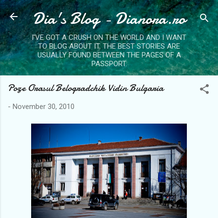
Dia's Blog - Dianora.ro
Skip to main content
I'VE GOT A CRUSH ON THE WORLD AND I WANT
TO BLOG ABOUT IT. THE BEST STORIES ARE
USUALLY FOUND BETWEEN THE PAGES OF A
PASSPORT.
Poze Orasul Belogradchik Vidin Bulgaria
-
November 30, 2010