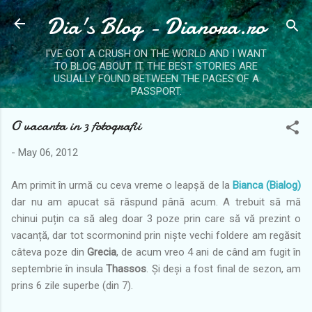
Dia's Blog - Dianora.ro
Skip to main content
I'VE GOT A CRUSH ON THE WORLD AND I WANT
TO BLOG ABOUT IT. THE BEST STORIES ARE
USUALLY FOUND BETWEEN THE PAGES OF A
PASSPORT.
O vacanta in 3 fotografii
-
May 06, 2012
Am primit în urmă cu ceva vreme o leapșă de la
Bianca (Bialog)
dar nu am apucat să răspund până acum. A trebuit să mă
chinui puțin ca să aleg doar 3 poze prin care să vă prezint o
vacanță, dar tot scormonind prin niște vechi foldere am regăsit
câteva poze din
Grecia
, de acum vreo 4 ani de când am fugit în
septembrie în insula
Thassos
. Și deși a fost final de sezon, am
prins 6 zile superbe (din 7).