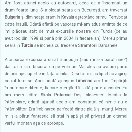
Am fost atunci acolo cu autocarul, ceea ce a însemnat un
drum foarte lung. S-a plecat seara din București, am traversat
Bulgaria
și dimineața eram în
Kavala
așteptând primul Ferryboat
către insulă. Odată aflată pe vaporaș mi-am adus aminte de ce
îmi plăceau atât de mult excursiile noastre din Turcia (ce au
avut loc din 1998 și până prin 2004 în fiecare an). Mereu prima
seară în
Turcia
se încheia cu trecerea Strâmtorii Dardanele.
Aici parcă excursia a durat mai puțin (sau mi s-a părut mie?)
dar tot m-am bucurat ca pe vremuri. Mai ales că aveam parte
de peisaje superbe în fața ochilor. Deși tot mi-au lipsit covrigii și
ceaiul turcesc. Apoi odată ajunși în
Limenas
am fost împărțiți
în autocare diferite, fiecare mergând în altă parte a insulei. Eu
am mers către
Skala Potamia
. Deși alesesem locația la
întâmplare, odată ajunsă acolo am constatat că nimic nu e
întâmplător. Era îmbinarea perfectă dintre plajă și munți. Mereu
mi s-a părut fantastic să stai în apă și să privești un ditamai
vârful montan așa de aproape.