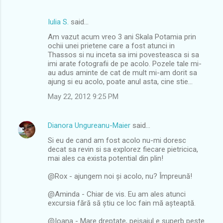
Iulia S.
said…
Am vazut acum vreo 3 ani Skala Potamia prin
ochii unei prietene care a fost atunci in
Thassos si nu inceta sa imi povesteasca si sa
imi arate fotografii de pe acolo. Pozele tale mi-
au adus aminte de cat de mult mi-am dorit sa
ajung si eu acolo, poate anul asta, cine stie...
May 22, 2012 9:25 PM
Dianora Ungureanu-Maier
said…
Si eu de cand am fost acolo nu-mi doresc
decat sa revin si sa explorez fiecare pietricica,
mai ales ca exista potential din plin!
@Rox - ajungem noi și acolo, nu? Împreună!
@Aminda - Chiar de vis. Eu am ales atunci
excursia fără să știu ce loc fain mă așteaptă.
@Ioana - Mare dreptate, peisajul e superb peste