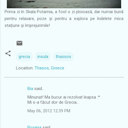
Prima zi în Skala Potamia, a fost o zi ploioasă, dar numai bună
pentru relaxare, poze și pentru a explora pe îndelete mica
stațiune și împrejurimile!
grecia
insula
thassos
Location:
Thasos, Greece
Bia
said…
C
Minunat! Ma bucur ai rezolvat leapsa :*
o
Mi s-a făcut dor de Grecia...
m
May 06, 2012 12:39 PM
m
e
Roxana
said…