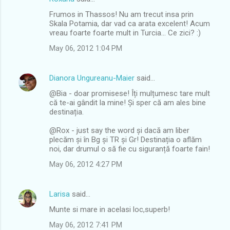
n
Frumos in Thassos! Nu am trecut insa prin
t
Skala Potamia, dar vad ca arata excelent! Acum
vreau foarte foarte mult in Turcia... Ce zici? :)
s
May 06, 2012 1:04 PM
Dianora Ungureanu-Maier
said…
@Bia - doar promisese! Îți mulțumesc tare mult
că te-ai gândit la mine! Și sper că am ales bine
destinația.
@Rox - just say the word și dacă am liber
plecăm și în Bg și TR și Gr! Destinația o aflăm
noi, dar drumul o să fie cu siguranță foarte fain!
May 06, 2012 4:27 PM
Larisa
said…
Munte si mare in acelasi loc,superb!
May 06, 2012 7:41 PM