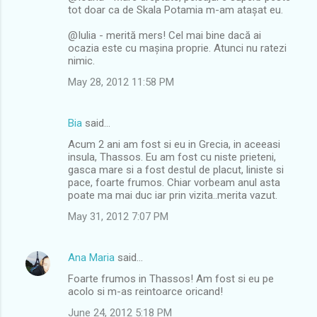
tot doar ca de Skala Potamia m-am atașat eu.
@Iulia - merită mers! Cel mai bine dacă ai
ocazia este cu mașina proprie. Atunci nu ratezi
nimic.
May 28, 2012 11:58 PM
Bia
said…
Acum 2 ani am fost si eu in Grecia, in aceeasi
insula, Thassos. Eu am fost cu niste prieteni,
gasca mare si a fost destul de placut, liniste si
pace, foarte frumos. Chiar vorbeam anul asta
poate ma mai duc iar prin vizita..merita vazut.
May 31, 2012 7:07 PM
Ana Maria
said…
Foarte frumos in Thassos! Am fost si eu pe
acolo si m-as reintoarce oricand!
June 24, 2012 5:18 PM