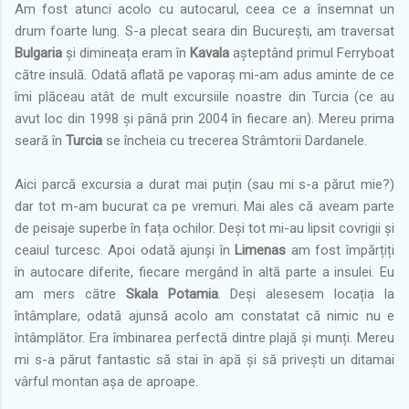
Am fost atunci acolo cu autocarul, ceea ce a însemnat un
drum foarte lung. S-a plecat seara din București, am traversat
Bulgaria
și dimineața eram în
Kavala
așteptând primul Ferryboat
către insulă. Odată aflată pe vaporaș mi-am adus aminte de ce
îmi plăceau atât de mult excursiile noastre din Turcia (ce au
avut loc din 1998 și până prin 2004 în fiecare an). Mereu prima
seară în
Turcia
se încheia cu trecerea Strâmtorii Dardanele.
Aici parcă excursia a durat mai puțin (sau mi s-a părut mie?)
dar tot m-am bucurat ca pe vremuri. Mai ales că aveam parte
de peisaje superbe în fața ochilor. Deși tot mi-au lipsit covrigii și
ceaiul turcesc. Apoi odată ajunși în
Limenas
am fost împărțiți
în autocare diferite, fiecare mergând în altă parte a insulei. Eu
am mers către
Skala Potamia
. Deși alesesem locația la
întâmplare, odată ajunsă acolo am constatat că nimic nu e
întâmplător. Era îmbinarea perfectă dintre plajă și munți. Mereu
mi s-a părut fantastic să stai în apă și să privești un ditamai
vârful montan așa de aproape.