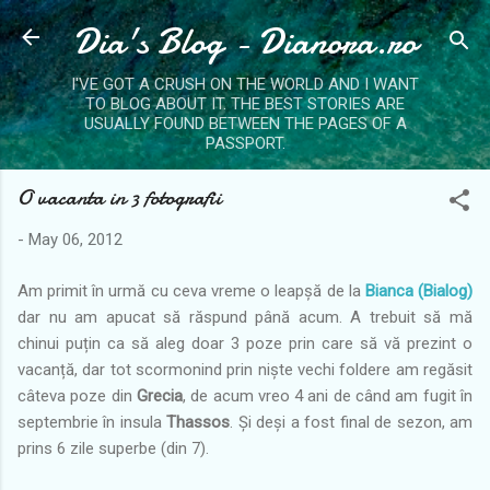
Dia's Blog - Dianora.ro
Skip to main content
I'VE GOT A CRUSH ON THE WORLD AND I WANT
TO BLOG ABOUT IT. THE BEST STORIES ARE
USUALLY FOUND BETWEEN THE PAGES OF A
PASSPORT.
O vacanta in 3 fotografii
-
May 06, 2012
Am primit în urmă cu ceva vreme o leapșă de la
Bianca (Bialog)
dar nu am apucat să răspund până acum. A trebuit să mă
chinui puțin ca să aleg doar 3 poze prin care să vă prezint o
vacanță, dar tot scormonind prin niște vechi foldere am regăsit
câteva poze din
Grecia
, de acum vreo 4 ani de când am fugit în
septembrie în insula
Thassos
. Și deși a fost final de sezon, am
prins 6 zile superbe (din 7).