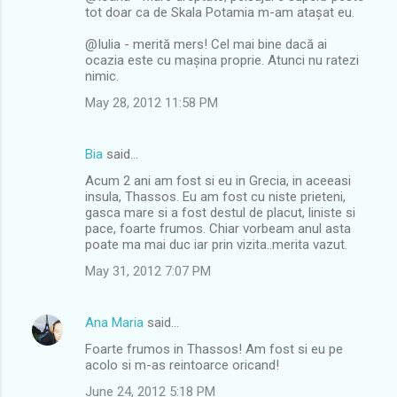
tot doar ca de Skala Potamia m-am atașat eu.
@Iulia - merită mers! Cel mai bine dacă ai
ocazia este cu mașina proprie. Atunci nu ratezi
nimic.
May 28, 2012 11:58 PM
Bia
said…
Acum 2 ani am fost si eu in Grecia, in aceeasi
insula, Thassos. Eu am fost cu niste prieteni,
gasca mare si a fost destul de placut, liniste si
pace, foarte frumos. Chiar vorbeam anul asta
poate ma mai duc iar prin vizita..merita vazut.
May 31, 2012 7:07 PM
Ana Maria
said…
Foarte frumos in Thassos! Am fost si eu pe
acolo si m-as reintoarce oricand!
June 24, 2012 5:18 PM