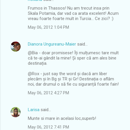
n
Frumos in Thassos! Nu am trecut insa prin
t
Skala Potamia, dar vad ca arata excelent! Acum
vreau foarte foarte mult in Turcia... Ce zici? :)
s
May 06, 2012 1:04 PM
Dianora Ungureanu-Maier
said…
@Bia - doar promisese! Îți mulțumesc tare mult
că te-ai gândit la mine! Și sper că am ales bine
destinația.
@Rox - just say the word și dacă am liber
plecăm și în Bg și TR și Gr! Destinația o aflăm
noi, dar drumul o să fie cu siguranță foarte fain!
May 06, 2012 4:27 PM
Larisa
said…
Munte si mare in acelasi loc,superb!
May 06, 2012 7:41 PM