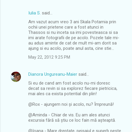
Iulia S.
said…
Am vazut acum vreo 3 ani Skala Potamia prin
ochii unei prietene care a fost atunci in
Thassos si nu inceta sa imi povesteasca si sa
imi arate fotografii de pe acolo. Pozele tale mi-
au adus aminte de cat de mult mi-am dorit sa
ajung si eu acolo, poate anul asta, cine stie...
May 22, 2012 9:25 PM
Dianora Ungureanu-Maier
said…
Si eu de cand am fost acolo nu-mi doresc
decat sa revin si sa explorez fiecare pietricica,
mai ales ca exista potential din plin!
@Rox - ajungem noi și acolo, nu? Împreună!
@Aminda - Chiar de vis. Eu am ales atunci
excursia fără să știu ce loc fain mă așteaptă.
@Ioana - Mare dreptate, peisajul e superb peste