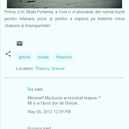
Prima zi în Skala Potamia, a fost o zi ploioasă, dar numai bună
pentru relaxare, poze și pentru a explora pe îndelete mica
stațiune și împrejurimile!
grecia
insula
thassos
Location:
Thasos, Greece
Bia
said…
C
Minunat! Ma bucur ai rezolvat leapsa :*
o
Mi s-a făcut dor de Grecia...
m
May 06, 2012 12:39 PM
m
e
Roxana
said…